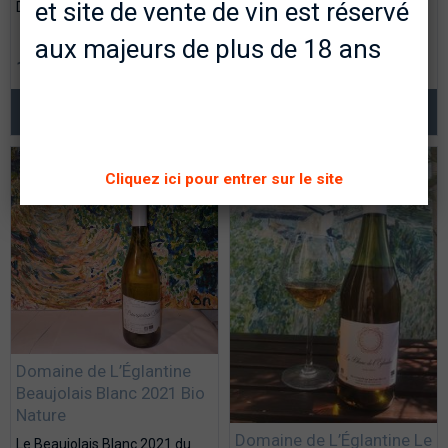
et site de vente de vin est réservé
Dardé,...
2023 cuvée J du Domaine de
Granajolo est un 100%...
aux majeurs de plus de 18 ans
13,50€ TTC
27,40€ TTC
AJOUTER AU PANIER
AJOUTER AU PANIER
Cliquez ici pour entrer sur le site
Domaine de L’Églantine
Beaujolais Blanc 2021 Bio
Nature
Domaine de L’Églantine Le
Le Beaujolais Blanc 2021 du