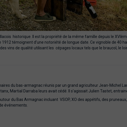
acois historique. Il est la propriété de la même famille depuis le XVIè
912 témoignent d’une notoriété de longue date. Ce vignoble de 40 ha situ
s vins de qualité utilisant les cépages locaux tels que le braucol, le loi
ginaires du bas-armagnac réunis par un grand agriculteur Jean-Michel 
anx, Martial Darraba leurs avait cédé. Il s’agissait Julien Tastet, entr
utour du Bas Armagnac incluant VSOP, XO des appétifs, des pruneaux, d
 de événements.