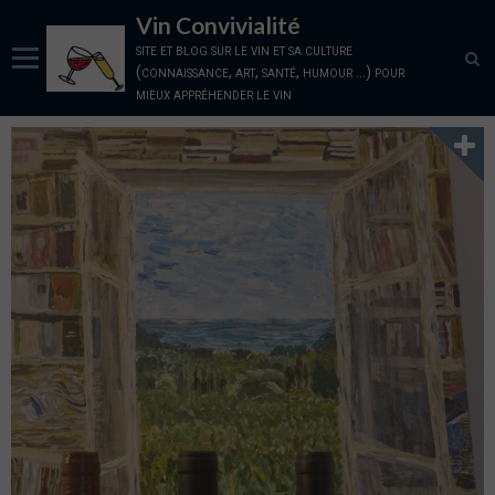
Vin Convivialité
site et blog sur le vin et sa culture
(connaissance, art, santé, humour ...) pour
mieux appréhender le vin
Panier
0
Votre compte
Accueil
la Cave: vins disponibles sur la plateforme
les vignerons partenaires
Blog sur le vin
qui sommes nous, nos amis
Conditions générales
Nous Contacter