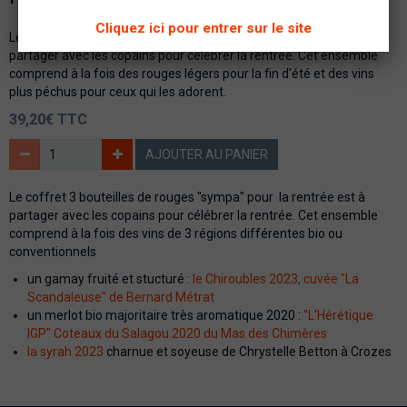
Cliquez ici pour entrer sur le site
Le coffret 6 bouteilles de rouges "sympa" pour la rentrée est à
partager avec les copains pour célébrer la rentrée. Cet ensemble
comprend à la fois des rouges légers pour la fin d'été et des vins
plus péchus pour ceux qui les adorent.
39,20€ TTC
AJOUTER AU PANIER
Le coffret 3 bouteilles de rouges "sympa" pour la rentrée est à
partager avec les copains pour célébrer la rentrée. Cet ensemble
comprend à la fois des vins de 3 régions différentes bio ou
conventionnels
un gamay fruité et stucturé :
le Chiroubles 2023, cuvée "La
Scandaleuse" de Bernard Métrat
un merlot bio majoritaire très aromatique 2020 :
"L'Hérétique
IGP" Coteaux du Salagou 2020 du Mas des Chimères
la syrah 2023
charnue et soyeuse de Chrystelle Betton à Crozes