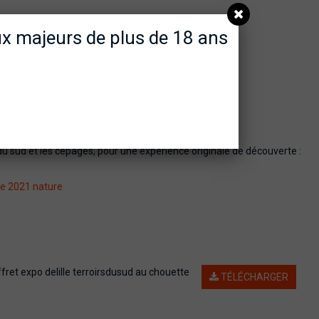
aux majeurs de plus de 18 ans
du sud et les cépages, pour une expérience originale de découverte :
ge 2021 nature
ret expo delille terroirsdusud au chouette
TÉLÉCHARGER