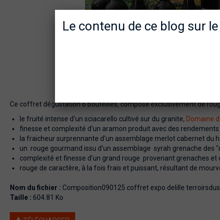
Le contenu de ce blog sur le
Ce coffret dégustation 6 bouteilles, composé exclusivement de rouges
le fruité intense d'un sciacarello cultivé sur du granite,
Domaine de
finesse et complexité d'un aramon produit avec des rendements f
la fraicheur surprennante d'un assemblage merlot cabernet du 
un rouge gourmand issu d'un assemblage syrah grenache des 
complexité et finesse d'un grand rouge provenant grenaches et 
rouge de caractère, à la fois frais et puissant, résultant de mour
Nom du fichier :
Composition090125 coffret expo delille terroirsdu
Taille :
604.81 Ko