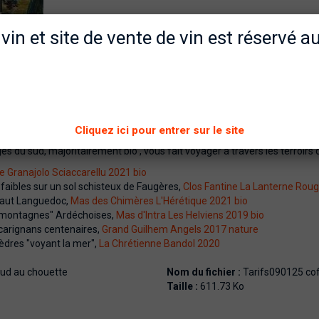
 vin et site de vente de vin est réservé 
Cliquez ici pour entrer sur le site
 du sud, majoritairement bio , vous fait voyager à travers les terroirs 
 Granajolo Sciaccarellu 2021 bio
aibles sur un sol schisteux de Faugères,
Clos Fantine La Lanterne Rou
haut Languedoc,
Mas des Chimères L'Hérétique 2021 bio
"montagnes" Ardéchoises,
Mas d'Intra Les Helviens 2019 bio
carignans centenaires,
Grand Guilhem Angels 2017 nature
vèdres "voyant la mer",
La Chrétienne Bandol 2020
sud au chouette
Nom du fichier :
Tarifs090125 coff
Taille :
611.73 Ko