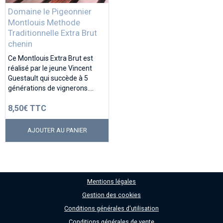
Domaine le Pigeonnier
Documents de l'expo "Art et Cépages"
Montlouis Methode
Traditionnelle Extra Brut
chenin
Ce Montlouis Extra Brut est
réalisé par le jeune Vincent
Guestault qui succède à 5
générations de vignerons....
8,50€ TTC
AJOUTER AU PANIER
Mentions légales
Gestion des cookies
Conditions générales d'utilisation
Conditions générales de vente