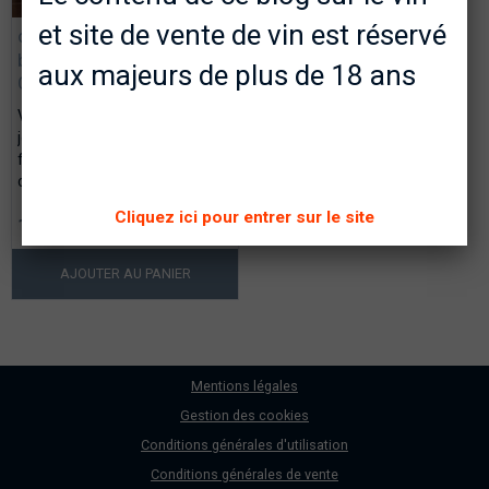
et site de vente de vin est réservé
coffret panaché de 6
Documents de l'expo "Art et Cépages"
bouteilles crémants /
aux majeurs de plus de 18 ans
Champagnes
Vous avez besoin de faire un
joli cadeau original pour les
fêtes. Osez un "coffret vin
convivialité"...
Cliquez ici pour entrer sur le site
129,50€ TTC
AJOUTER AU PANIER
Mentions légales
Gestion des cookies
Conditions générales d'utilisation
Conditions générales de vente