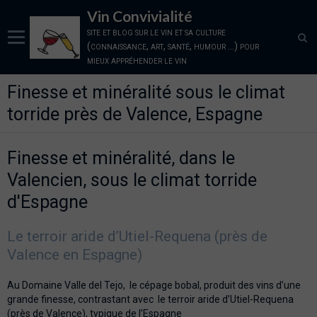
Vin Convivialité
site et blog sur le vin et sa culture
(connaissance, art, santé, humour ...) pour
mieux appréhender le vin
Finesse et minéralité sous le climat
Panier
0
torride près de Valence, Espagne
Votre compte
Accueil
Finesse et minéralité, dans le
la Cave: vins disponibles sur la plateforme
Valencien, sous le climat torride
d'Espagne
les vignerons partenaires
Blog sur le vin
Le terroir aride d’Utiel-Requena (près de
Valence en Espagne)
qui sommes nous, nos amis
Au Domaine Valle del Tejo, le cépage bobal, produit des vins d’une
Conditions générales
grande finesse, contrastant avec le terroir aride d’Utiel-Requena
(près de Valence), typique de l’Espagne
Nous Contacter